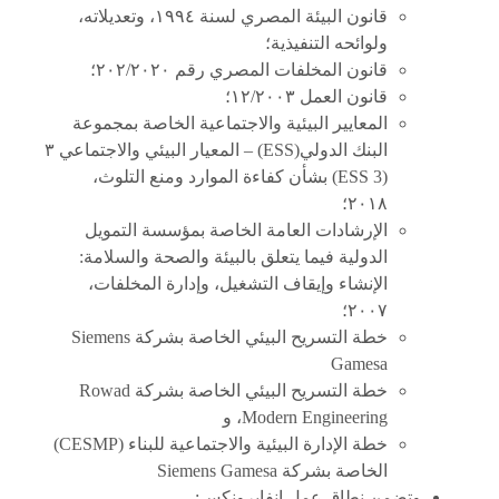
قانون البيئة المصري لسنة ١٩٩٤، وتعديلاته،
ولوائحه التنفيذية؛
قانون المخلفات المصري رقم ٢٠٢/٢٠٢٠؛
قانون العمل ١٢/٢٠٠٣؛
المعايير البيئية والاجتماعية الخاصة بمجموعة
البنك الدولي(ESS) – المعيار البيئي والاجتماعي ٣
(ESS 3) بشأن كفاءة الموارد ومنع التلوث،
٢٠١٨؛
الإرشادات العامة الخاصة بمؤسسة التمويل
الدولية فيما يتعلق بالبيئة والصحة والسلامة:
الإنشاء وإيقاف التشغيل، وإدارة المخلفات،
٢٠٠٧؛
خطة التسريح البيئي الخاصة بشركة Siemens
Gamesa
خطة التسريح البيئي الخاصة بشركة Rowad
Modern Engineering، و
خطة الإدارة البيئية والاجتماعية للبناء (CESMP)
الخاصة بشركة Siemens Gamesa
وتضمن نطاق عمل انفايرونكس: