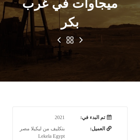
ميجاوات في غرب
بكر
تم البدء في:
2021
العميل:
بتكليف من ليكيلا مصر
Lekela Egypt