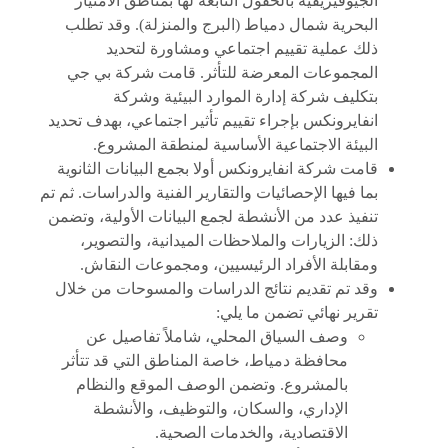
الجيوفيزيقية بالحقول التابعة لها بمناطق الامتياز
البحرية شمال دمياط (البرج والمنزلة). وقد تطلب
ذلك عملية تقييم اجتماعي ومشاورة لتحديد
المجموعات المعرضة للتأثر. قامت شركة بي جي
بتكليف شركة إدارة الموارد البيئية وشركة
انفايرونكس بإجراء تقييم تأثير اجتماعي، بهدف تحديد
البيئة الاجتماعية الأساسية لمنطقة المشروع.
قامت شركة انفايرونكس أولا بجمع البيانات الثانوية
بما فيها الإحصائيات والتقارير الفنية والدراسات. ثم تم
تنفيذ عدد من الأنشطة لجمع البيانات الأولية، وتضمن
ذلك: الزيارات والملاحظات الميدانية، والتصوير،
ومقابلة الأفراد الرئيسيين، ومجموعات النقاش.
وقد تم تقديم نتائج الدراسات والمسوحات من خلال
تقرير نهائي تضمن ما يلي:
وصف السياق المحلي، شاملاً تفاصيل عن
محافظة دمياط، خاصة المناطق التي قد تتأثر
بالمشروع. وتضمن الوصف الموقع والنظام
الإداري، والسكان، والتوظيف، والأنشطة
الاقتصادية، والخدمات الصحية.