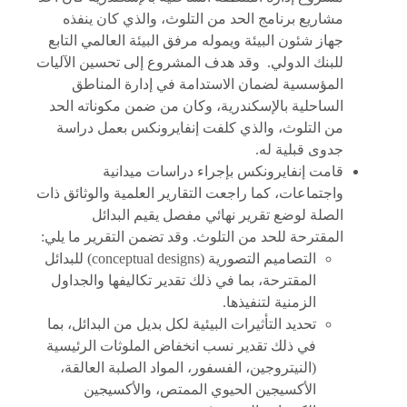
مشاريع برنامج الحد من التلوث، والذي كان ينفذه
جهاز شئون البيئة ويموله مرفق البيئة العالمي التابع
للبنك الدولي. وقد هدف المشروع إلى تحسين الآليات
المؤسسية لضمان الاستدامة في إدارة المناطق
الساحلية بالإسكندرية، وكان من ضمن مكوناته الحد
من التلوث، والذي كلفت إنفايرونكس بعمل دراسة
جدوى قبلية له.
قامت إنفايرونكس بإجراء دراسات ميدانية
واجتماعات، كما راجعت التقارير العلمية والوثائق ذات
الصلة لوضع تقرير نهائي مفصل يقيم البدائل
المقترحة للحد من التلوث. وقد تضمن التقرير ما يلي:
التصاميم التصورية (conceptual designs) للبدائل
المقترحة، بما في ذلك تقدير تكاليفها والجداول
الزمنية لتنفيذها.
تحديد التأثيرات البيئية لكل بديل من البدائل، بما
في ذلك تقدير نسب انخفاض الملوثات الرئيسية
(النيتروجين، الفسفور، المواد الصلبة العالقة،
الأكسيجين الحيوي الممتص، والأكسيجين