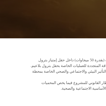
كانت شركة إني (Eni) تعتزم بناء محطة طاقة فوتوفولطية (بقدرة 50 ميجاوات) داخل حقل إمتياز بترول
ة المتجددة للعمليات الخاصة بحقل بترول بلاعيم.
التأثير البيئي والاجتماعي والصحي الخاصة بمحطة
ر القانوني للمشروع فيما يخص المحميات
الأساسية الاجتماعية والصحية.