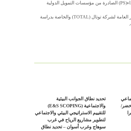
البنك الأوروبي لإعادة الإعمار والتنمية(ERBD) ومعايير الأداء(PS) الصادرة من مؤسسات التمويل الدولية
كما سيتم إجراء الدراسة بالتوافق مع المواصفات والمعايير العامة لشركة توتال (TOTAL) والخاصة بدراسة
.
تماعي
تحديد نطاق الجوانب البيئية
أخضر/
والاجتماعية (E&S SCOPING)
ا
للتقييم الاستراتيجي البيئي والاجتماعي
لتطوير مشاريع الرياح في غرب
سوهاج وغرب أسوان – تحديد نطاق