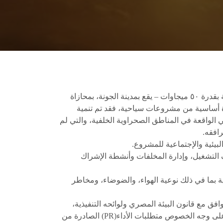
المشروع المقترح – إقامة محطة توليد كهرباء فوتوفولطية بقدرة ٥٠ ميجاوات – يقع بمدينة الجونة، بمحازاة
 أساسية من مشروعات سياحية، فقد تم تنمية
 الواقعة في المناطق الصحراوية الخلفية، والتي لم
افقه.
لبيئية والإجتماعية للمشروع.
 التشغيل، وإدارة المخلفات وأنشطة الإشراك
ة بما في ذلك نوعية الهواء، والضوضاء، ومخاطر
توافق مع قانون البيئة المصري ولوائحه التنفيذية،
وكذلك متطلبات مؤسسات التمويل الدولية بما في ذلك وعلى وجه الخصوص متطلبات الأداء(PR) الصادرة من