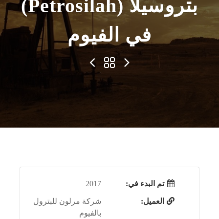
بتروسيلا (Petrosilah)
في الفيوم
تم البدء في:
2017
العميل:
شركة مرلون للبترول
بالفيوم